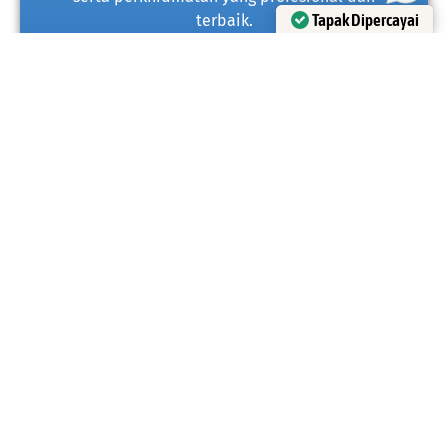
Tapak Dipercayai
terbaik.
Disahkan oleh Trustindex
Beli Produk
WhatsApp
Kami
Kami
Sifu Engineering Sdn Bhd adalah penyedia perkhidmatan
pemasangan dan pembaikan aircond profesional yang anda
percayai di Kerian Parit Buntar, Pulau Pinang. Kami telah
menyampaikan penyelesaian penyejukan yang boleh
dipercayai sejak 2019, menawarkan pelbagai peralatan dan
sistem Aircond untuk memenuhi keperluan anda dengan
sempurna.