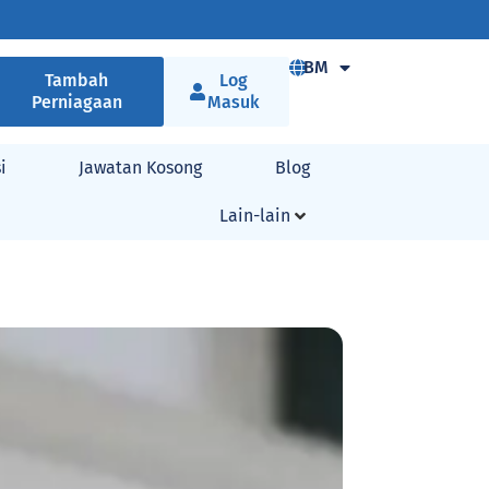
BM
Tambah
Log
Perniagaan
Masuk
i
Jawatan Kosong
Blog
Lain-lain