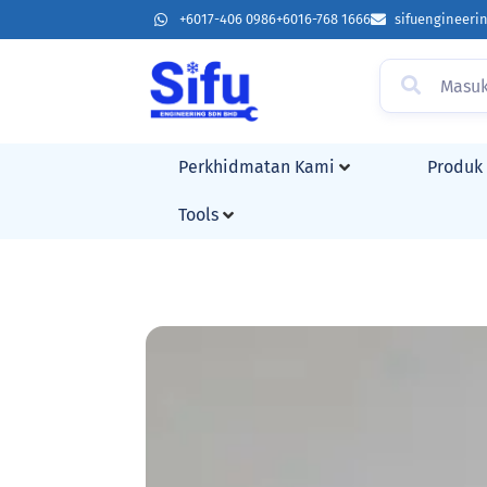
+6017-406 0986
+6016-768 1666
sifuengineer
Perkhidmatan Kami
Produk
Tools