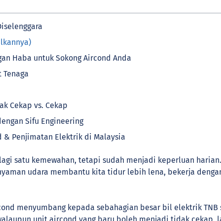
Diselenggara
alkannya)
ngan Haba untuk Sokong Aircond Anda
t Tenaga
ak Cekap vs. Cekap
dengan Sifu Engineering
 & Penjimatan Elektrik di Malaysia
 lagi satu kemewahan, tetapi sudah menjadi keperluan harian
nyaman udara membantu kita tidur lebih lena, bekerja dengan
cond menyumbang kepada sebahagian besar bil elektrik TNB 
walaupun unit aircond yang baru boleh menjadi tidak cekap,